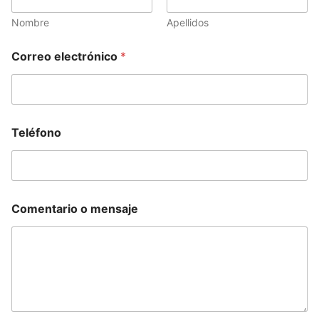
Nombre
Apellidos
*
Correo electrónico
*
T
e
l
é
f
o
Teléfono
n
o
o
Comentario o mensaje